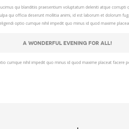
cimus qui blanditiis praesentium voluptatum deleniti atque corrupti 
culpa qui officia deserunt mollitia animi, id est laborum et dolorum fu
t eligendi optio cumque nihil impedit quo minus id quod maxime plac
A WONDERFUL EVENING FOR ALL!
ptio cumque nihil impedit quo minus id quod maxime placeat facere 