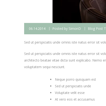
06.14.2014
Posted by
SimonD
Blog Post 
Sed ut perspiciatis unde omnis iste natus error sit 
Sed ut perspiciatis unde omnis iste natus error sit 
architecto beatae vitae dicta sunt explicabo. Nemo e
voluptatem sequi nesciunt.
Neque porro quisquam est
Sed ut perspiciatis unde
Voluptate velit esse
At vero eos et accusamus