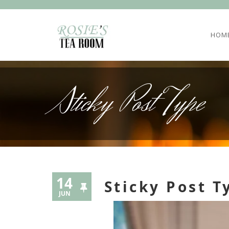
HOM
Sticky Post Type
14
Sticky Post T
JUN