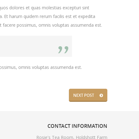
quos dolores et quas molestias excepturi sint
ga. Et harum quidem rerum facilis est et expedita
eat facere possimus, omnis voluptas assumenda est.
possimus, omnis voluptas assumenda est.
NEXT POST
CONTACT
INFORMATION
Rosie's Tea Room, Holdshott Farm