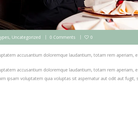
Types
,
Uncategorized
0 Comments
0
voluptatem accusantium doloremque laudantium, totam rem aperiam, ea
voluptatem accusantium doloremque laudantium, totam rem aperiam, eaqu
nim ipsam voluptatem quia voluptas sit aspernatur aut odit aut fugit,